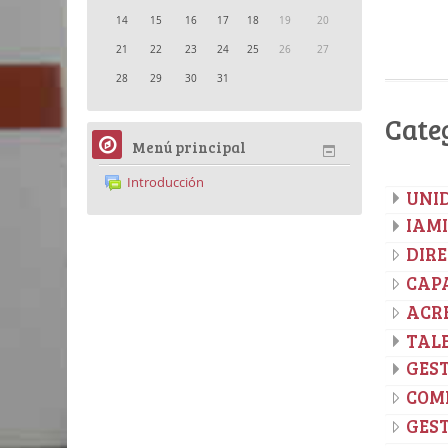
14
15
16
17
18
19
20
21
22
23
24
25
26
27
28
29
30
31
Cate
Menú principal
Introducción
UNI
IAMI
DIR
CAP
ACR
TAL
GEST
COMI
GES