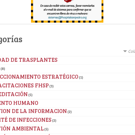
gorías
Col
DAD DE TRASPLANTES
(8)
ECCIONAMIENTO ESTRATÉGICO
(1)
ACITACIONES FHSP
(3)
EDITACIÓN
(5)
ENTO HUMANO
ION DE LA INFORMACION
(2)
TÉ DE INFECCIONES
(2)
TIÓN AMBIENTAL
(5)