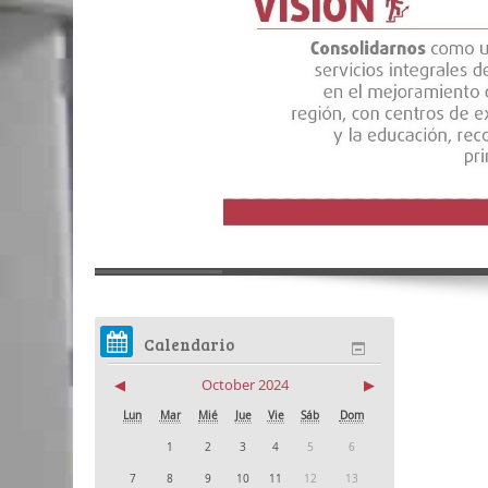
Calendario
◀
October 2024
▶
Lun
Mar
Mié
Jue
Vie
Sáb
Dom
1
2
3
4
5
6
7
8
9
10
11
12
13