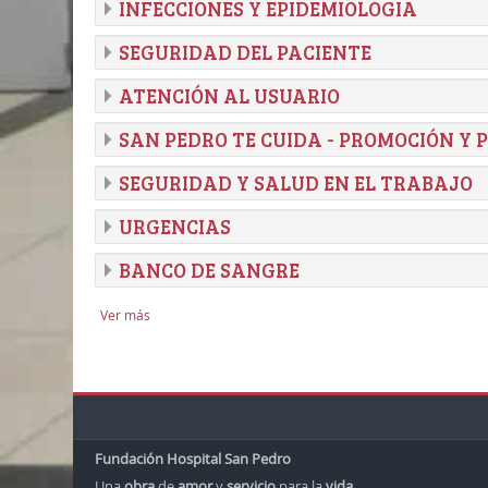
INFECCIONES Y EPIDEMIOLOGIA
SEGURIDAD DEL PACIENTE
ATENCIÓN AL USUARIO
SAN PEDRO TE CUIDA - PROMOCIÓN Y
SEGURIDAD Y SALUD EN EL TRABAJO
URGENCIAS
BANCO DE SANGRE
Ver más
Fundación Hospital San Pedro
Una
obra
de
amor
y
servicio
para la
vida